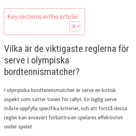
Key sections in the article:
Vilka är de viktigaste reglerna för
serve i olympiska
bordtennismatcher?
I olympiska bordtennismatcher är serve en kritisk
aspekt som sätter tonen för rallyt. En laglig serve
måste uppfylla specifika kriterier, och att förstå dessa
regler kan avsevärt förbättra en spelares effektivitet
under spelet.