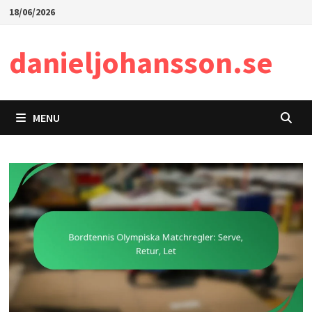
Skip
18/06/2026
to
content
danieljohansson.se
MENU