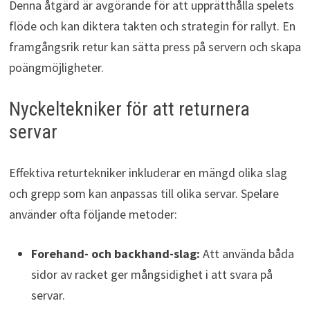
Denna åtgärd är avgörande för att upprätthålla spelets
flöde och kan diktera takten och strategin för rallyt. En
framgångsrik retur kan sätta press på servern och skapa
poängmöjligheter.
Nyckeltekniker för att returnera
servar
Effektiva returtekniker inkluderar en mängd olika slag
och grepp som kan anpassas till olika servar. Spelare
använder ofta följande metoder:
Forehand- och backhand-slag:
Att använda båda
sidor av racket ger mångsidighet i att svara på
servar.