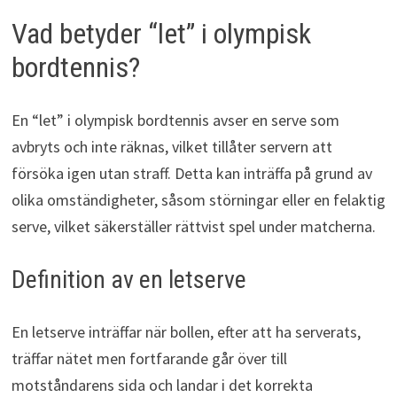
Vad betyder “let” i olympisk
bordtennis?
En “let” i olympisk bordtennis avser en serve som
avbryts och inte räknas, vilket tillåter servern att
försöka igen utan straff. Detta kan inträffa på grund av
olika omständigheter, såsom störningar eller en felaktig
serve, vilket säkerställer rättvist spel under matcherna.
Definition av en letserve
En letserve inträffar när bollen, efter att ha serverats,
träffar nätet men fortfarande går över till
motståndarens sida och landar i det korrekta