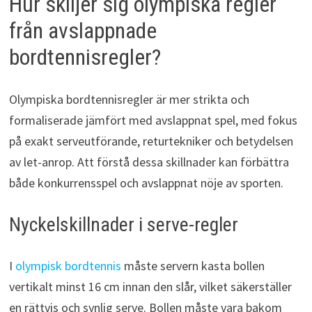
Hur skiljer sig olympiska regler
från avslappnade
bordtennisregler?
Olympiska bordtennisregler är mer strikta och
formaliserade jämfört med avslappnat spel, med fokus
på exakt serveutförande, returtekniker och betydelsen
av let-anrop. Att förstå dessa skillnader kan förbättra
både konkurrensspel och avslappnat nöje av sporten.
Nyckelskillnader i serve-regler
I
olympisk bordtennis
måste servern kasta bollen
vertikalt minst 16 cm innan den slår, vilket säkerställer
en rättvis och synlig serve. Bollen måste vara bakom