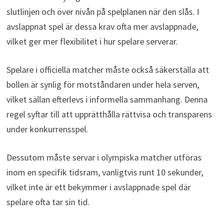
slutlinjen och över nivån på spelplanen när den slås. I
avslappnat spel är dessa krav ofta mer avslappnade,
vilket ger mer flexibilitet i hur spelare serverar.
Spelare i officiella matcher måste också säkerställa att
bollen är synlig för motståndaren under hela serven,
vilket sällan efterlevs i informella sammanhang. Denna
regel syftar till att upprätthålla rättvisa och transparens
under konkurrensspel.
Dessutom måste servar i olympiska matcher utföras
inom en specifik tidsram, vanligtvis runt 10 sekunder,
vilket inte är ett bekymmer i avslappnade spel där
spelare ofta tar sin tid.