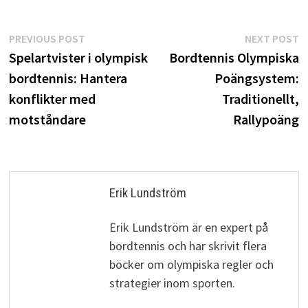
Post
Previous
N
PREVIOUS POST
NEXT POST
post:
p
Spelartvister i olympisk
Bordtennis Olympiska
navigation
bordtennis: Hantera
Poängsystem:
konflikter med
Traditionellt,
motståndare
Rallypoäng
Erik Lundström
Erik Lundström är en expert på
bordtennis och har skrivit flera
böcker om olympiska regler och
strategier inom sporten.