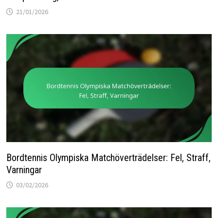
21/01/2026
Bordtennis Olympiska Matchöverträdelser: Fel, Straff,
Varningar
03/02/2026