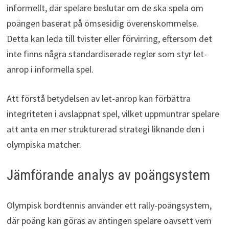
informellt, där spelare beslutar om de ska spela om
poängen baserat på ömsesidig överenskommelse.
Detta kan leda till tvister eller förvirring, eftersom det
inte finns några standardiserade regler som styr let-
anrop i informella spel.
Att förstå betydelsen av let-anrop kan förbättra
integriteten i avslappnat spel, vilket uppmuntrar spelare
att anta en mer strukturerad strategi liknande den i
olympiska matcher.
Jämförande analys av poängsystem
Olympisk bordtennis använder ett rally-poängsystem,
där poäng kan göras av antingen spelare oavsett vem