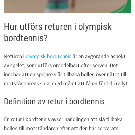
Hur utförs returen i olympisk
bordtennis?
Returen
i olympisk bordtennis
är en avgörande aspekt
av spelet, som utförs omedelbart efter serven. Det
innebär att en spelare slår tillbaka bollen över nätet till
motståndarens sida, med målet att få en fördel i rallyt.
Definition av retur i bordtennis
En retur i bordtennis avser handlingen att slå tillbaka
bollen till motståndaren efter att den har serverats.