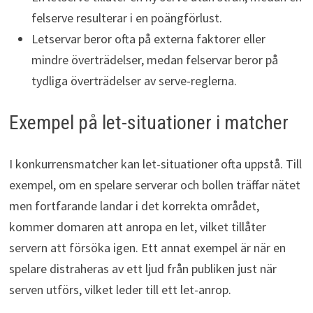
felserve resulterar i en poängförlust.
Letservar beror ofta på externa faktorer eller
mindre överträdelser, medan felservar beror på
tydliga överträdelser av serve-reglerna.
Exempel på let-situationer i matcher
I konkurrensmatcher kan let-situationer ofta uppstå. Till
exempel, om en spelare serverar och bollen träffar nätet
men fortfarande landar i det korrekta området,
kommer domaren att anropa en let, vilket tillåter
servern att försöka igen. Ett annat exempel är när en
spelare distraheras av ett ljud från publiken just när
serven utförs, vilket leder till ett let-anrop.