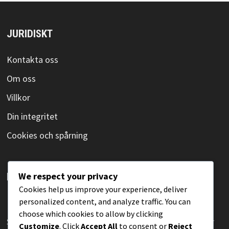
JURIDISKT
Kontakta oss
Om oss
Villkor
Din integritet
Cookies och spårning
We respect your privacy
KATEGORIER
Cookies help us improve your experience, deliver
personalized content, and analyze traffic. You can
Poängsystem i olympisk bordtennis
choose which cookies to allow by clicking
Spelarens uppförande enligt de olympiska reglerna för
Customize
. Click
Accept All
to consent or
Reject