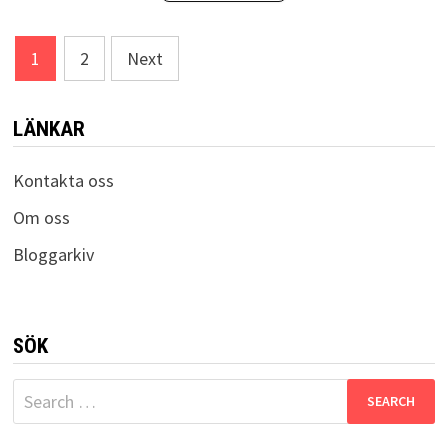
Posts
1
2
Next
pagination
LÄNKAR
Kontakta oss
Om oss
Bloggarkiv
SÖK
Search
for: