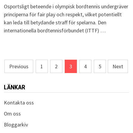
Osportsligt beteende i olympisk bordtennis undergräver
principerna för fair play och respekt, vilket potentiellt
kan leda till betydande straff för spelarna. Den
internationella bordtennisförbundet (ITTF) …
Posts
Previous
1
2
3
4
5
Next
pagination
LÄNKAR
Kontakta oss
Om oss
Bloggarkiv