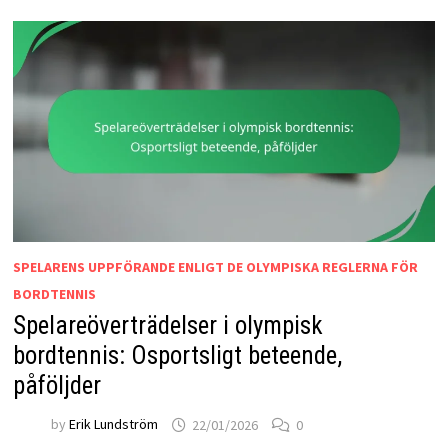
SPELARENS UPPFÖRANDE ENLIGT DE OLYMPISKA REGLERNA FÖR
BORDTENNIS
Spelareöverträdelser i olympisk
bordtennis: Osportsligt beteende,
påföljder
by
Erik Lundström
22/01/2026
0