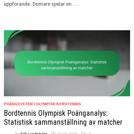
uppförande. Domare spelar en …
POÄNGSYSTEM I OLYMPISK BORDTENNIS
Bordtennis Olympisk Poänganalys:
Statistisk sammanställning av matcher
by
Erik Lundström
23/01/2026
0