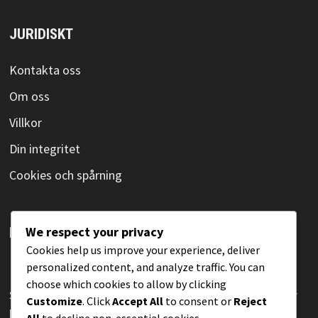
JURIDISKT
Kontakta oss
Om oss
Villkor
Din integritet
Cookies och spårning
We respect your privacy
KATEGORIER
Cookies help us improve your experience, deliver
personalized content, and analyze traffic. You can
Poängsystem i olympisk bordtennis
choose which cookies to allow by clicking
Spelarens uppförande enligt de olympiska reglerna för
Customize
. Click
Accept All
to consent or
Reject
bordtennis
All
to decline non-essential cookies.